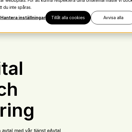
vår webbplats. För att kunna respektera dina önskemål måste vi doc
t du inte spåras.
Tjänster
Lösningar
Integrationer
Inspiration
K
Hantera inställningar
Tillåt alla cookies
Avvisa alla
tal
ch
ring
 avtal med vår tjänst eAvtal