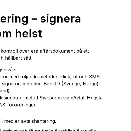
nering – signera
om helst
i kontroll över era affärsdokument på ett
h hållbart sätt.
gsnivåer:
natur med följande metoder: klick, rit och SMS.
k signatur, metoder: BankID (Sverige, Norge)
and).
isk signatur, metod Swisscom via eAvtal. Högsta
IDAS-förordningen.
ll med er avtalshantering.
 smidigt och få en tydlig överblick över alla