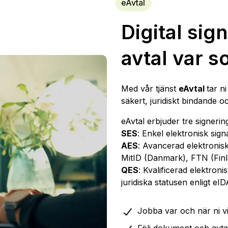
eAvtal
Digital sig
avtal var s
Med vår tjänst
eAvtal
tar n
säkert, juridiskt bindande oc
eAvtal erbjuder tre signerin
SES
: Enkel elektronisk sig
AES
: Avancerad elektronis
MitID (Danmark), FTN (Finl
QES
: Kvalificerad elektron
juridiska statusen enligt e
Jobba var och när ni vi
Följ dokument och avtal