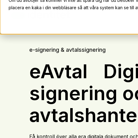
Om du avböjer så kommer vi inte att spåra dig när du besöker 
placera en kaka i din webbläsare så att våra system kan se till at
e-signering & avtalssignering
eAvtal
Digi
signering o
avtalshante
Få kontroll över alla era digitala dokument och