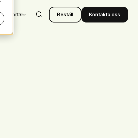
k
undportal
Beställ
Kontakta oss