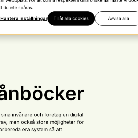
vår webbplats. För att kunna respektera dina önskemål måste vi doc
t du inte spåras.
Tjänster
Lösningar
Integrationer
Inspiration
K
Hantera inställningar
Tillåt alla cookies
Avvisa alla
lånböcker
sina invånare och företag en digital
rav, men också stora möjligheter för
 förbereda era system så att
.