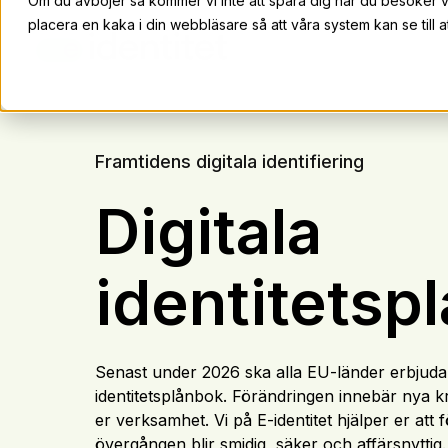
Om du avböjer så kommer vi inte att spåra dig när du besöker 
placera en kaka i din webbläsare så att våra system kan se till at
Framtidens digitala identifiering
Digitala
identitetsp
Senast under 2026 ska alla EU-länder erbjuda 
identitetsplånbok. Förändringen innebär nya k
er verksamhet. Vi på E-identitet hjälper er att
övergången blir smidig, säker och affärsnyttig