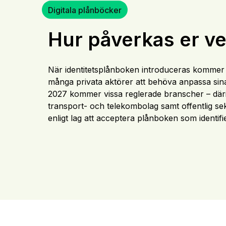
Digitala plånböcker
Hur påverkas er v
När identitetsplånboken introduceras komme
många privata aktörer att behöva anpassa sin
2027 kommer vissa reglerade branscher – därib
transport- och telekombolag samt offentlig sek
enligt lag att acceptera plånboken som identif