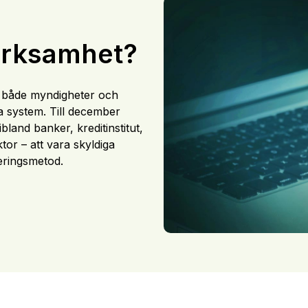
erksamhet?
r både myndigheter och
a system. Till december
land banker, kreditinstitut,
tor – att vara skyldiga
ieringsmetod.