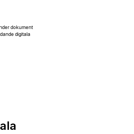
r under dokument
dande digitala
tala