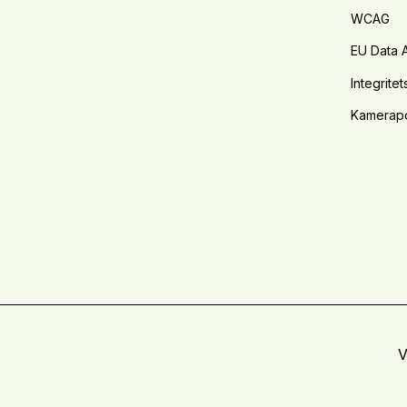
WCAG
EU Data 
Integritet
Kamerapo
V