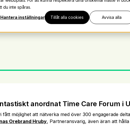
vår webbplats. För att kunna respektera dina önskemål måste vi doc
t du inte spåras.
Tjänster
Lösningar
Integrationer
Inspiration
K
Hantera inställningar
Tillåt alla cookies
Avvisa alla
t fantastiskt anordnat Time Care Forum 
vi fått möjlighet att nätverka med över 300 engagerade delt
nas Orebrand Hruby
, Partneransvarig, även äran att hålla