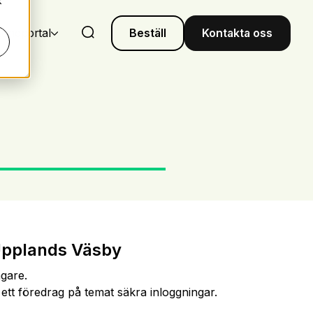
k
undportal
Beställ
Kontakta oss
i Upplands Väsby
agare.
 ett föredrag på temat säkra inloggningar.