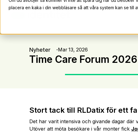
Om du avböjer så kommer vi inte att spåra dig när du besöker 
placera en kaka i din webbläsare så att våra system kan se till at
Nyheter
Mar 13, 2026
Time Care Forum 2026
Stort tack till RLDatix för et
Det har varit intensiva och givande dagar där 
Utöver att möta besökare i vår monter fick
Jo