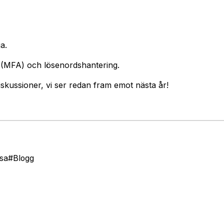
a.
g (MFA) och lösenordshantering.
diskussioner, vi ser redan fram emot nästa år!
sa
#
Blogg