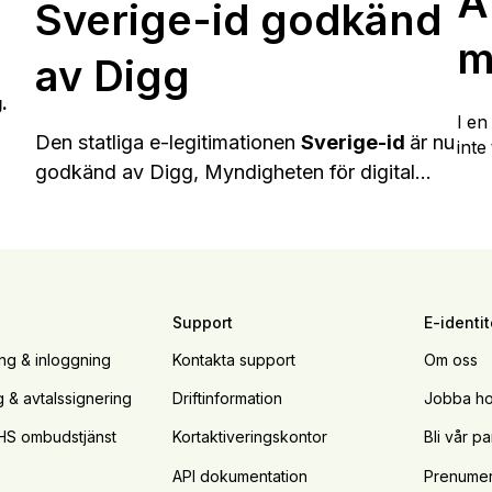
Ä
Sverige-id godkänd
m
av Digg
.
I en
Den statliga e-legitimationen
Sverige-id
är nu
inte
godkänd av Digg, Myndigheten för digital...
Support
E-identit
ing & inloggning
Kontakta support
Om oss
g & avtalssignering
Driftinformation
Jobba ho
HS ombudstjänst
Kortaktiveringskontor
Bli vår pa
API dokumentation
Prenumer