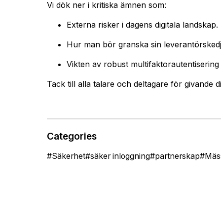
Vi dök ner i kritiska ämnen som:
Externa risker i dagens digitala landskap.
Hur man bör granska sin leverantörskedj
V
ikten av robust multifaktorautentiserin
Tack till alla talare och deltagare för givande 
Categories
#
Säkerhet
#
säker inloggning
#
partnerskap
#
Mäs