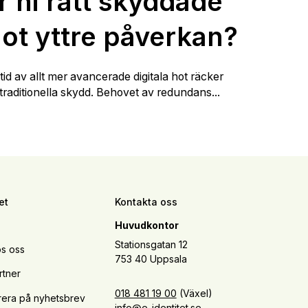
r ni rätt skyddade
ot yttre påverkan?
 tid av allt mer avancerade digitala hot räcker
 traditionella skydd. Behovet av redundans...
et
Kontakta oss
Huvudkontor
Stationsgatan 12
s oss
753 40 Uppsala
rtner
018 481 19 00
(Växel)
era på nyhetsbrev
info@e-identitet.se