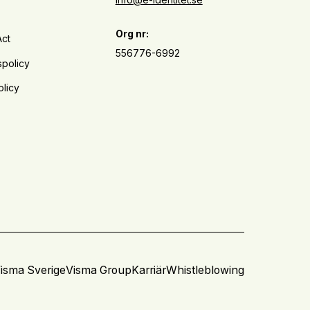
Org nr:
Act
556776-6992
spolicy
licy
isma Sverige
Visma Group
Karriär
Whistleblowing