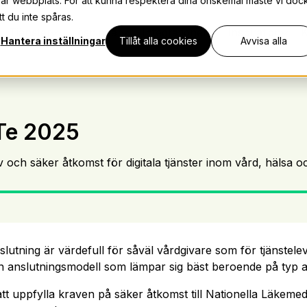
vår webbplats. För att kunna respektera dina önskemål måste vi doc
t du inte spåras.
Tjänster
Lösningar
Integrationer
Inspiration
K
Hantera inställningar
Tillåt alla cookies
Avvisa alla
Te 2025
tiv och säker åtkomst för digitala tjänster inom vård, hälsa 
lutning är värdefull för såväl vårdgivare som för tjänstele
ken anslutningsmodell som lämpar sig bäst beroende på typ 
tt uppfylla kraven på säker åtkomst till Nationella Läkeme