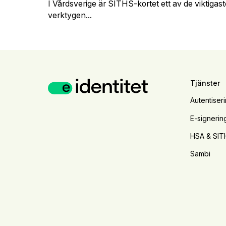
I Vårdsverige är SITHS-kortet ett av de viktigas
verktygen...
Tjänster
Autentiser
E-signerin
HSA & SIT
Sambi