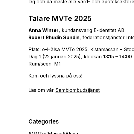
lag och då måste alla vård- och apoteksaktöre
Talare MVTe 2025
Anna Winter
, kundansvarig
E-identitet AB
Robert Rhudin Sundin
, federationstjänster
Int
Plats: e-Hälsa MVTe 2025, Kistamässan – Sto
Dag 1 (22 januari 2025), klockan 13:15 – 14:00
Rum/scen: M1
Kom och lyssna på oss!
Läs om vår
Sambiombudstjänst
Categories
#
MVTe
#
Mässa
#
Blogg