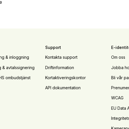
te
Support
E-identit
ing & inloggning
Kontakta support
Om oss
g & avtalssignering
Driftinformation
Jobba ho
HS ombudstjänst
Kortaktiveringskontor
Bli vår pa
API dokumentation
Prenumer
WCAG
EU Data 
Integritet
Kamerapo