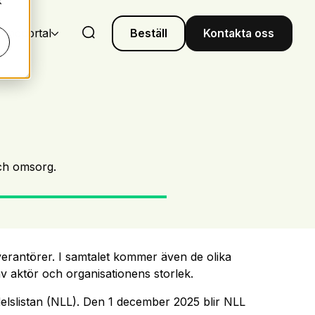
k
undportal
Beställ
Kontakta oss
och omsorg.
verantörer. I samtalet kommer även de olika
av aktör och organisationens storlek.
delslistan (NLL). Den 1 december 2025 blir NLL