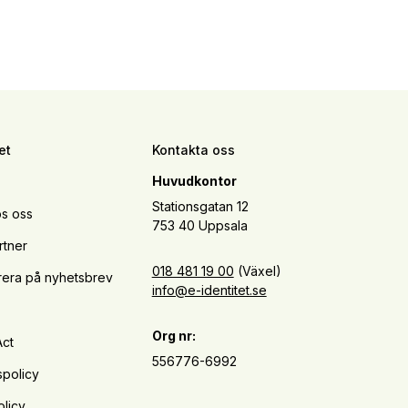
et
Kontakta oss
Huvudkontor
Stationsgatan 12
s oss
753 40 Uppsala
rtner
018 481 19 00
(Växel)
era på nyhetsbrev
info@e-identitet.se
Org nr:
Act
556776-6992
spolicy
licy