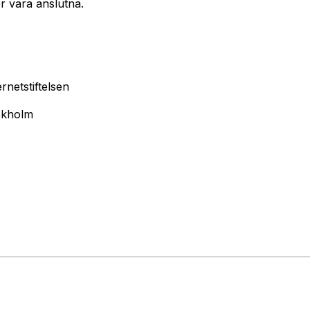
r vara anslutna.
ernetstiftelsen
ckholm