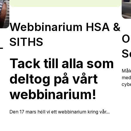
Webbinarium HSA &
O
SITHS
-
S
Tack till alla som
Mål
deltog på vårt
med
cybe
webbinarium!
Den 17 mars höll vi ett webbinarium kring vår...