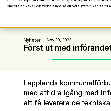
Om du avböjer så kommer vi inte att spåra dig när du besöker 
placera en kaka i din webbläsare så att våra system kan se till at
Nyheter
Nov 20, 2023
Först ut med införand
Lapplands kommunalförbun
med att dra igång med infö
att få leverera de tekniska