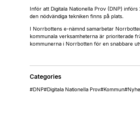
Inför att Digitala Nationella Prov (DNP) inför
den nödvändiga tekniken finns på plats.
I Norrbottens e-nämnd samarbetar Norrbottens
kommunala verksamheterna är prioriterade f
kommunerna i Norrbotten för en snabbare utvec
Categories
#
DNP
#
Digitala Nationella Prov
#
Kommun
#
Nyhe