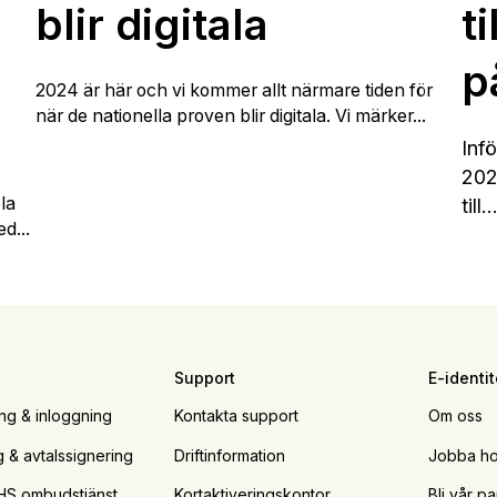
blir digitala
t
p
2024 är här och vi kommer allt närmare tiden för
när de nationella proven blir digitala.
Vi märker...
Infö
202
la
till..
d...
Support
E-identit
ing & inloggning
Kontakta support
Om oss
g & avtalssignering
Driftinformation
Jobba ho
HS ombudstjänst
Kortaktiveringskontor
Bli vår pa