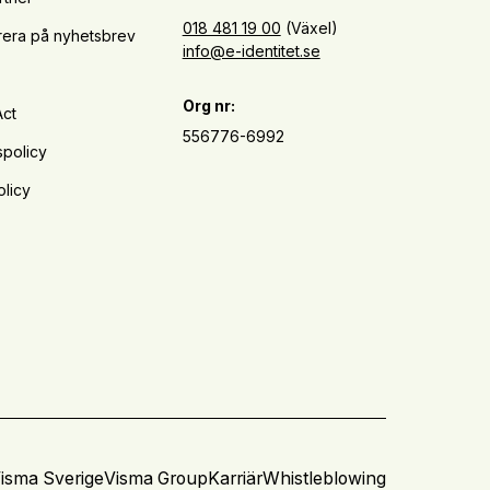
018 481 19 00
(Växel)
era på nyhetsbrev
info@e-identitet.se
Org nr:
Act
556776-6992
spolicy
licy
isma Sverige
Visma Group
Karriär
Whistleblowing