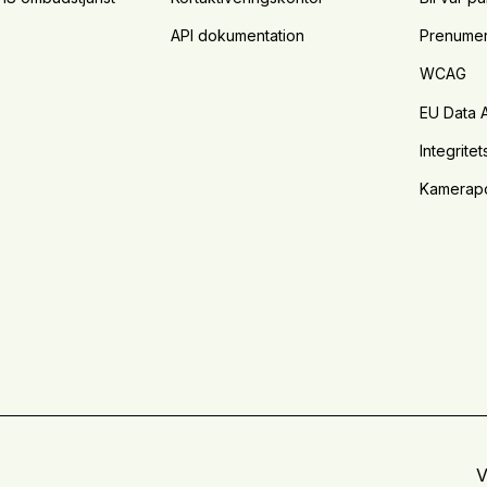
API dokumentation
Prenumer
WCAG
EU Data 
Integritet
Kamerapo
V