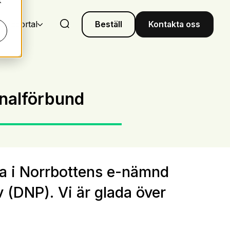
k
undportal
Beställ
Kontakta oss
unalförbund
a i Norrbottens e-nämnd
v (DNP). Vi är glada över