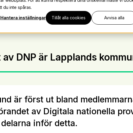
vår webbplats. För att kunna respektera dina önskemål måste vi doc
t du inte spåras.
Tjänster
Lösningar
Integrationer
Inspiration
K
Hantera inställningar
Tillåt alla cookies
Avvisa alla
et av DNP är Lapplands komm
d är först ut bland medlemmarn
randet av Digitala nationella pro
 delarna inför detta.