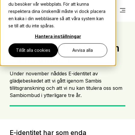
du besöker vår webbplats. För att kunna
respektera dina önskemål måste vi dock placera
en kaka i din webbläsare så att våra system kan
se till att du inte spåras.
Hantera inställningar
Nyheter
Nov 26, 2021
Fortsatt förtroende som
Tillåt alla cookies
Avvisa alla
Sambiombud
Under november nåddes E-identitet av
glädjebeskedet att vi gått igenom Sambis
tillitsgranskning och att vi nu kan titulera oss som
Sambiombud i ytterligare tre år.
E-identitet har som enda