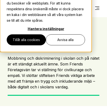
du besöker vår webbplats. För att kunna
respektera dina önskemål måste vi dock placera
en kaka i din webbläsare så att våra system kan
se till att du inte spåras.
Hantera inställningar
Nyheter
Nov 2, 2023
E-identitet stöttar
Tillåt alla cookies
Avvisa alla
Friends
Mobbning och diskriminering i skolan och på nätet
är ett ständigt aktuellt ämne. Som Friends
Företagsvän tar vi ställning för civilkurage och
empati. Vi stöttar stiftelsen Friends viktiga arbete
med att främja en trygg och inkluderande miljö –
både digitalt och i skolans vardag.