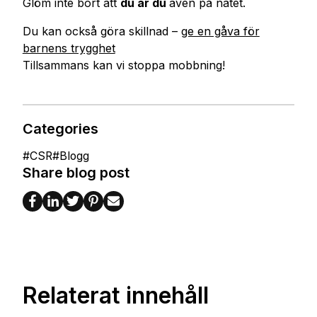
Glöm inte bort att
du är du
även på nätet.
Du kan också göra skillnad –
ge en gåva för
barnens trygghet
Tillsammans kan vi stoppa mobbning!
Categories
#
CSR
#
Blogg
Share blog post
Relaterat innehåll