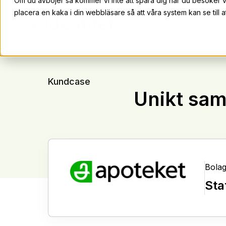
Om du avböjer så kommer vi inte att spåra dig när du besöker 
placera en kaka i din webbläsare så att våra system kan se till at
Kundcase
Unikt sam
Bola
Sta