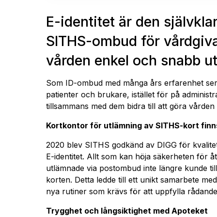
E-identitet är den självkl
SITHS-ombud för vårdgiva
vården enkel och snabb utl
Som ID-ombud med många års erfarenhet servar
patienter och brukare, istället för på adminis
tillsammans med dem bidra till att göra vården
Kortkontor för utlämning av SITHS-kort finns
2020 blev SITHS godkänd av DIGG för kvalitet
E-identitet. Allt som kan höja säkerheten för åtk
utlämnade via postombud inte längre kunde til
korten. Detta ledde till ett unikt samarbete m
nya rutiner som krävs för att uppfylla rådand
Trygghet och långsiktighet med Apoteket