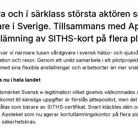
ara och i särklass största aktöre
re i Sverige. Tillsammans med Ap
ämning av SITHS-kort på flera pla
 vi närmare tusen vårdgivare i svensk hälso- och sjukvård
tration och resor. Genom ett unikt samarbete i ett pilotproj
 med sina flexibla anställningar och arbetsorter än mer snab
 nu i hela landet
smärket Svensk e-legitimation vilket givetvis välkomnades 
omst till känsliga uppgifter är förstås jättepositivt, men det
låtas som bärare av SITHS-certifikat. Snart kläcktes idén 
ed Apoteket som nu agerar kortutlämningskontor på flera plat
e säkerhetskrav.