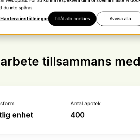
vår webbplats. För att kunna respektera dina önskemål måste vi doc
t du inte spåras.
Tjänster
Lösningar
Integrationer
Inspiration
K
Hantera inställningar
Tillåt alla cookies
Avvisa alla
arbete tillsammans me
gsform
Antal apotek
tlig enhet
400