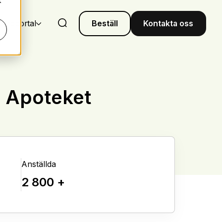
k
undportal
Beställ
Kontakta oss
d Apoteket
Anställda
2 800 +