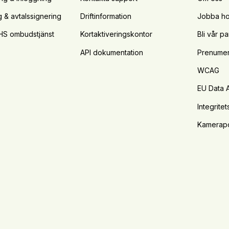
g & avtalssignering
Driftinformation
Jobba ho
HS ombudstjänst
Kortaktiveringskontor
Bli vår pa
API dokumentation
Prenumer
WCAG
EU Data 
Integritet
Kamerapo