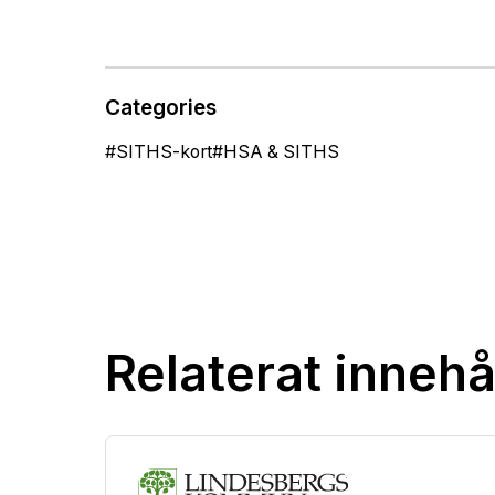
Categories
#
SITHS-kort
#
HSA & SITHS
Relaterat innehå