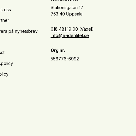
Stationsgatan 12
s oss
753 40 Uppsala
rtner
018 481 19 00
(Växel)
era på nyhetsbrev
info@e-identitet.se
Org nr:
Act
556776-6992
spolicy
licy