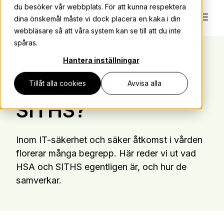
du besöker vår webbplats. För att kunna respektera
dina önskemål måste vi dock placera en kaka i din
webbläsare så att våra system kan se till att du inte
spåras.
← Vad är vad?
Hantera inställningar
Vad är
HSA och
Tillåt alla cookies
Avvisa alla
SITHS?
Inom IT-säkerhet och säker åtkomst i vården
florerar många begrepp. Här reder vi ut vad
HSA och SITHS egentligen är, och hur de
samverkar.