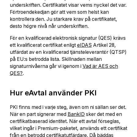
underskriften. Certifikatet visar vems nyckel det var.
Förtroendekedjan gör att vem som helst kan
kontrollera den. Ju starkare krav på certifikatet,
desto högre nivå når underskriften.
För en kvalificerad elektronisk signatur (QES) krävs
ett kvalificerat certifikat enligt
eIDAS
Artikel 28,
utfärdat av en kvalificerad tjänsteleverantör (QTSP)
på EU:s betrodda lista. Skillnaden mellan
signaturnivåerna går vi igenom i
Vad är AES och
QES?
.
Hur eAvtal använder PKI
PKI finns med i varje steg, även om ni sällan ser det.
När en part signerar med
BankID
sker det med en
certifikatbaserad identitet. När ett avtal förseglas,
vilket ingår i Premium-paketet, används ett certifikat
från en betrodd certifikatutfärdare. Då bäddas