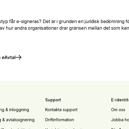
styp får e-signeras? Det är i grunden en juridisk bedömning fö
ss av hur andra organisationer drar gränsen mellan det som kan
 eAvtal
Support
E-identit
ing & inloggning
Kontakta support
Om oss
g & avtalssignering
Driftinformation
Jobba ho