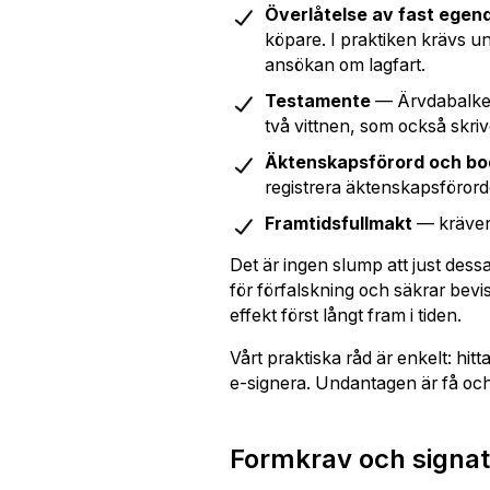
Överlåtelse av fast ege
köpare. I praktiken krävs un
ansökan om lagfart.
Testamente
— Ärvdabalken 
två vittnen, som också skrive
Äktenskapsförord och bo
registrera äktenskapsförorde
Framtidsfullmakt
— kräver 
Det är ingen slump att just des
för förfalskning och säkrar bevi
effekt först långt fram i tiden.
Vårt praktiska råd är enkelt: hitt
e-signera. Undantagen är få oc
Formkrav och signatu