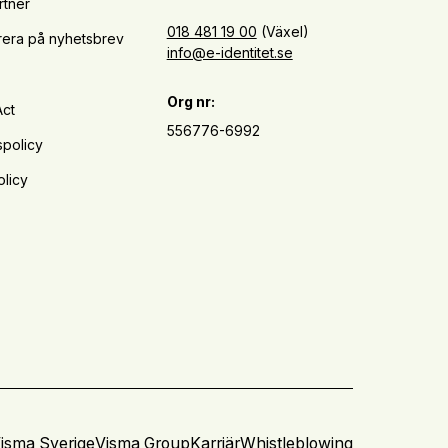
rtner
018 481 19 00
(Växel)
era på nyhetsbrev
info@e-identitet.se
Org nr:
Act
556776-6992
spolicy
licy
isma Sverige
Visma Group
Karriär
Whistleblowing