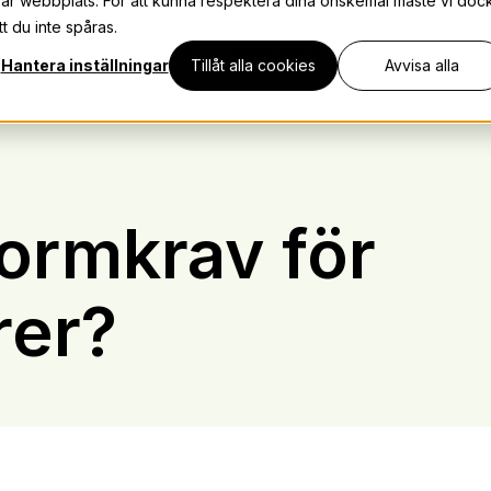
vår webbplats. För att kunna respektera dina önskemål måste vi doc
t du inte spåras.
Tjänster
Lösningar
Integrationer
Inspiration
K
Hantera inställningar
Tillåt alla cookies
Avvisa alla
formkrav för
rer?