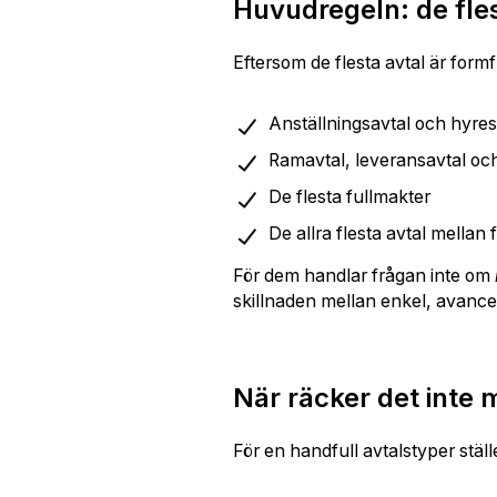
Huvudregeln: de fles
Eftersom de flesta avtal är formf
Anställningsavtal och hyres
Ramavtal, leveransavtal oc
De flesta fullmakter
De allra flesta avtal mella
För dem handlar frågan inte om
skillnaden mellan enkel, avancer
När räcker det inte 
För en handfull avtalstyper ställ