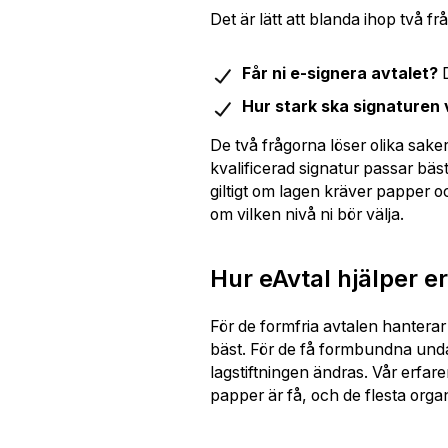
Det är lätt att blanda ihop två frå
Får ni e-signera avtalet?
D
Hur stark ska signaturen
De två frågorna löser olika saker
kvalificerad signatur passar bäst
giltigt om lagen kräver papper oc
om vilken nivå ni bör välja.
Hur eAvtal hjälper er
För de formfria avtalen hanterar 
bäst. För de få formbundna unda
lagstiftningen ändras. Vår erfar
papper är få, och de flesta orga