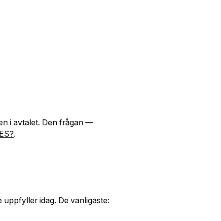
n i avtalet. Den frågan —
QES?
.
 uppfyller idag. De vanligaste: