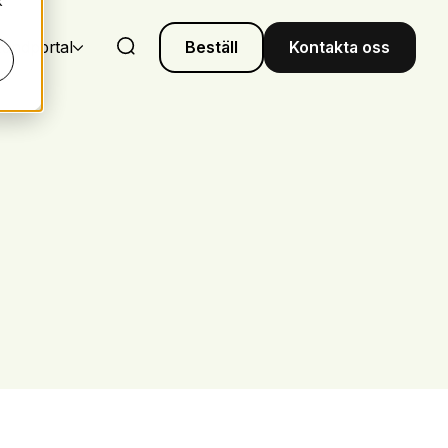
k
undportal
Beställ
Kontakta oss