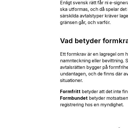
Enligt svensk rätt får ni e-signe
ska utformas, och då spelar det 
särskilda avtalstyper kräver lag
gränsen går, och varför.
Vad betyder formkr
Ett formkrav är en lagregel om hu
namnteckning eller bevittning. Sa
avtalsrätten bygger på formfrihet
undantagen, och de finns där av 
situationer.
Formfritt
betyder att det inte f
Formbundet
betyder motsatsen, l
registrering hos en myndighet.