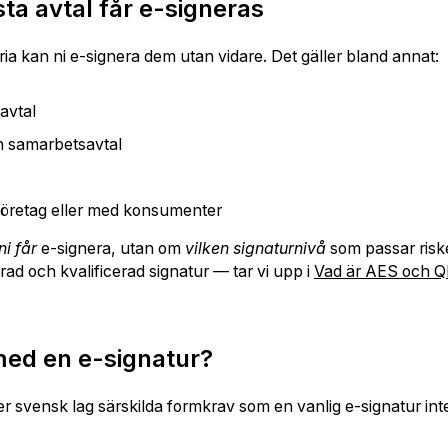
ta avtal får e-signeras
ria kan ni e-signera dem utan vidare. Det gäller bland annat:
avtal
h samarbetsavtal
n företag eller med konsumenter
ni får
e-signera, utan om
vilken signaturnivå
som passar riske
ad och kvalificerad signatur — tar vi upp i
Vad är AES och 
med en e-signatur?
er svensk lag särskilda formkrav som en vanlig e-signatur inte