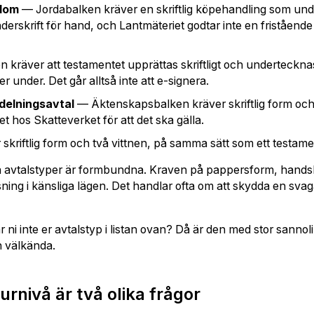
ndom
— Jordabalken kräver en skriftlig köpehandling som und
derskrift för hand, och Lantmäteriet godtar inte en friståend
kräver att testamentet upprättas skriftligt och undertecknas
r under. Det går alltså inte att e-signera.
delningsavtal
— Äktenskapsbalken kräver skriftlig form och
t hos Skatteverket för att det ska gälla.
skriftlig form och två vittnen, på samma sätt som ett testame
sa avtalstyper är formbundna. Kraven på pappersform, handskr
sning i känsliga lägen. Det handlar ofta om att skydda en svag
ar ni inte er avtalstyp i listan ovan? Då är den med stor sannol
h välkända.
rnivå är två olika frågor