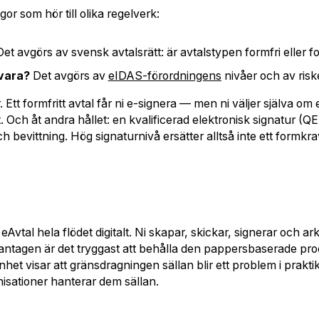
gor som hör till olika regelverk:
et avgörs av svensk avtalsrätt: är avtalstypen formfri eller
 vara?
Det avgörs av
eIDAS-förordningens
nivåer och av riske
. Ett formfritt avtal får ni e-signera — men ni väljer själva om
. Och åt andra hållet: en kvalificerad elektronisk signatur (Q
h bevittning. Hög signaturnivå ersätter alltså inte ett formkr
eAvtal hela flödet digitalt. Ni skapar, skickar, signerar och 
ntagen är det tryggast att behålla den pappersbaserade proce
enhet visar att gränsdragningen sällan blir ett problem i prak
nisationer hanterar dem sällan.