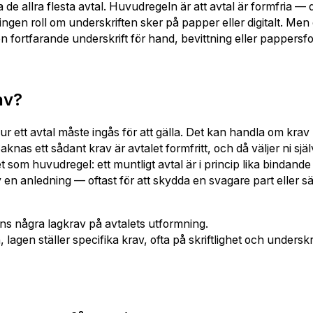
ra de allra flesta avtal. Huvudregeln är att avtal är formfria —
ingen roll om underskriften sker på papper eller digitalt. Men
en fortfarande underskrift för hand, bevittning eller pappersf
av?
r ett avtal måste ingås för att gälla. Det kan handla om krav 
knas ett sådant krav är avtalet formfritt, och då väljer ni sjä
 som huvudregel: ett muntligt avtal är i princip lika bindande 
en anledning — oftast för att skydda en svagare part eller säk
inns några lagkrav på avtalets utformning.
agen ställer specifika krav, ofta på skriftlighet och underskri