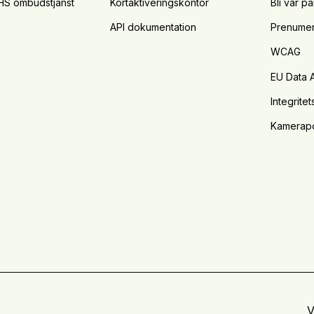
HS ombudstjänst
Kortaktiveringskontor
Bli vår pa
API dokumentation
Prenumer
WCAG
EU Data 
Integritet
Kamerapo
V