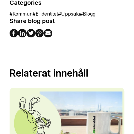
Categories
#
Kommun
#
E-identitet
#
Uppsala
#
Blogg
Share blog post
Relaterat innehåll