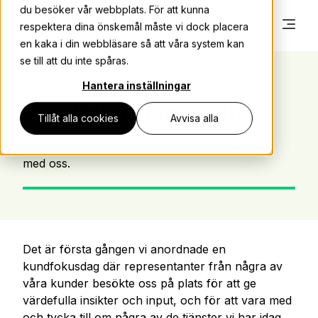
du besöker vår webbplats. För att kunna
respektera dina önskemål måste vi dock placera
en kaka i din webbläsare så att våra system kan
se till att du inte spåras.
Hantera inställningar
Nyheter
May 22, 2026
Kundfokusdag 2026
Tillåt alla cookies
Avvisa alla
Tack för att ni vill forma framtiden tillsammans
med oss.
Det är första gången vi anordnade en
kundfokusdag där representanter från några av
våra kunder besökte oss på plats för att ge
värdefulla insikter och input, och för att vara med
och tycka till om några av de tjänster vi har idag